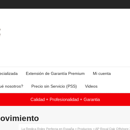
ecializada
Extensión de Garantía Premium
Mi cuenta
ué nosotros?
Precio sin Servicio (PSS)
Videos
Calidad + Profesionalidad + Garantia
ovimiento
La Replica Rolex Perfecta en España
>
Productos
>
AP Royal Oak Offshore