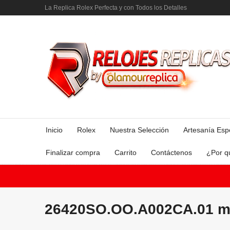
La Replica Rolex Perfecta y con Todos los Detalles
Inicio
Rolex
Nuestra Selección
Artesanía Esp
Finalizar compra
Carrito
Contáctenos
¿Por q
26420SO.OO.A002CA.01 m