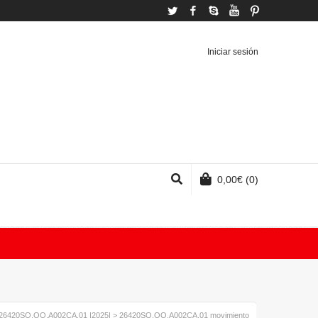
Twitter
Facebook
Skype
YouTube
Pinterest
Iniciar sesión
0,00
€
(0)
 26420SO.OO.A002CA.01 |2025|
>
26420SO.OO.A002CA.01 movimiento