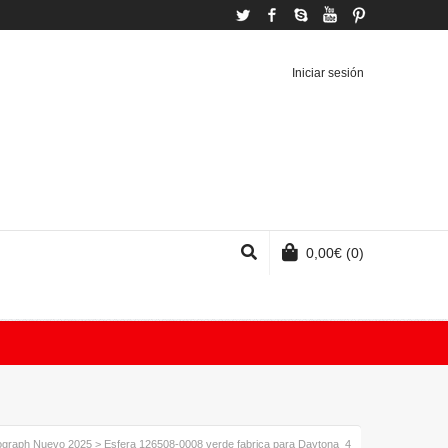
Twitter
Facebook
Skype
YouTube
Pinterest
Iniciar sesión
0,00
€
(0)
graph Nuevo 2025
>
Esfera 126508-0008 verde fabrica para Daytona_4