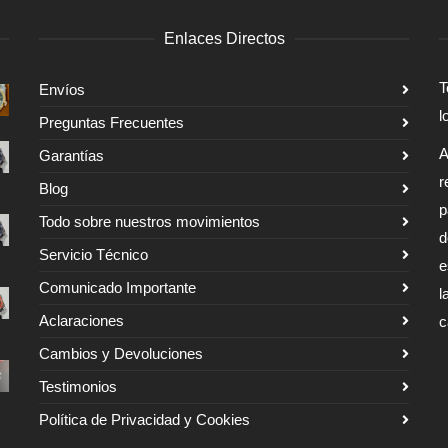
Enlaces Directos
T
Envíos
l
Preguntas Frecuentes
A
Garantías
r
Blog
p
Todo sobre nuestros movimientos
d
Servicio Técnico
e
Comunicado Importante
l
Aclaraciones
c
Cambios y Devoluciones
Testimonios
Política de Privacidad y Cookies