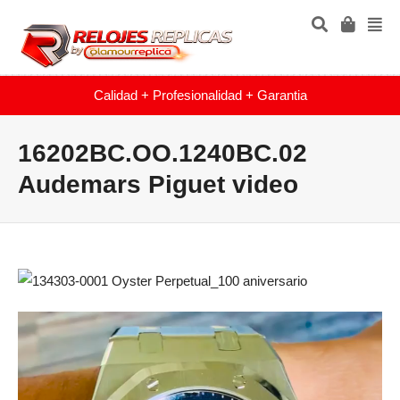
Calidad + Profesionalidad + Garantia
16202BC.OO.1240BC.02
Audemars Piguet video
Reproductor
de
vídeo