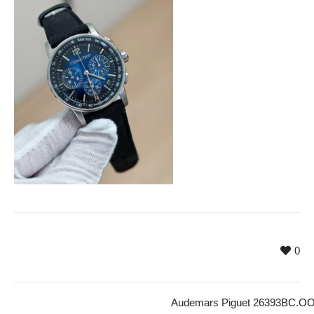
0
Audemars Piguet 26393BC.O