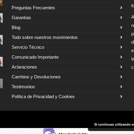
l
Preguntas Frecuentes
A
Garantías
r
Blog
p
Todo sobre nuestros movimientos
d
Servicio Técnico
e
Comunicado Importante
l
Aclaraciones
c
Cambios y Devoluciones
Testimonios
Política de Privacidad y Cookies
Si continuas utilizando e