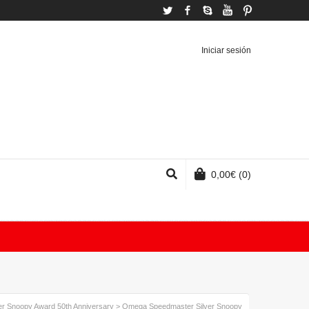
Twitter
Facebook
Skype
YouTube
Pinterest
Iniciar sesión
0,00
€
(0)
er Snoopy Award 50th Anniversary
>
Omega Speedmaster Silver Snoopy