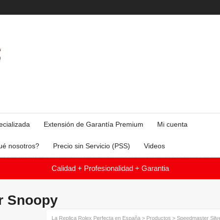
ecializada
Extensión de Garantía Premium
Mi cuenta
ué nosotros?
Precio sin Servicio (PSS)
Videos
Calidad + Profesionalidad + Garantia
r Snoopy
La Replica Rolex Perfecta en España
>
Productos
>
Speedmaster Silv