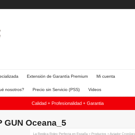
ecializada
Extensión de Garantía Premium
Mi cuenta
ué nosotros?
Precio sin Servicio (PSS)
Videos
Calidad + Profesionalidad + Garantia
OP GUN Oceana_5
La Replica Rolex Perfecta en España
>
Productos
>
Aviador Cronóg