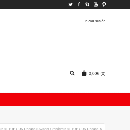
Twitter
Facebook
Skype
YouTube
Pinterest
Iniciar sesión
0,00
€
(0)
rafo 41 TOP GUN Oceana
>
Aviador Cronógrafo 41 TOP GUN Oceana_5