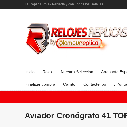
La Replica Rolex Perfecta y con Todos los Detalles
Inicio
Rolex
Nuestra Selección
Artesanía Esp
Finalizar compra
Carrito
Contáctenos
¿Por q
Aviador Cronógrafo 41 T