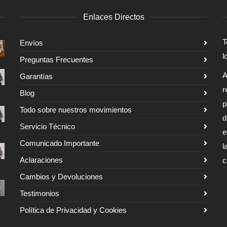
Enlaces Directos
T
Envíos
l
Preguntas Frecuentes
A
Garantías
r
Blog
p
Todo sobre nuestros movimientos
d
Servicio Técnico
e
Comunicado Importante
l
Aclaraciones
c
Cambios y Devoluciones
Testimonios
Política de Privacidad y Cookies