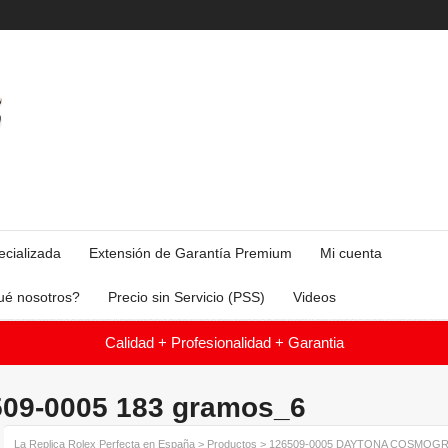
ecializada
Extensión de Garantía Premium
Mi cuenta
ué nosotros?
Precio sin Servicio (PSS)
Videos
Calidad + Profesionalidad + Garantia
09-0005 183 gramos_6
La Replica Rolex Perfecta en España
>
Productos
>
126509-0005 DAYTONA COSMOGR