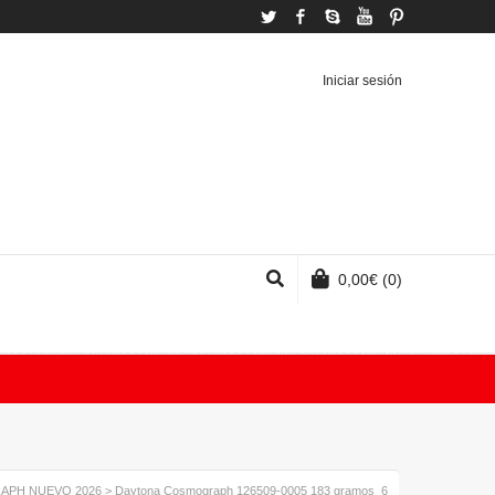
Twitter
Facebook
Skype
YouTube
Pinterest
Iniciar sesión
0,00
€
(0)
APH NUEVO 2026
>
Daytona Cosmograph 126509-0005 183 gramos_6