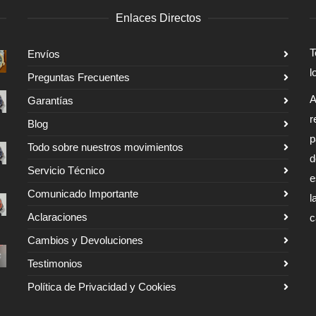
Enlaces Directos
T
Envíos
l
Preguntas Frecuentes
A
Garantías
r
Blog
p
Todo sobre nuestros movimientos
d
Servicio Técnico
e
Comunicado Importante
l
Aclaraciones
c
Cambios y Devoluciones
Testimonios
Política de Privacidad y Cookies