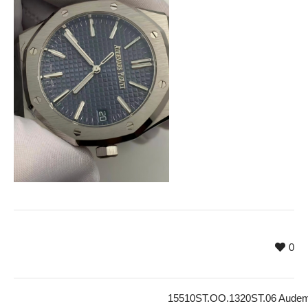
0
15510ST.OO.1320ST.06 Audema