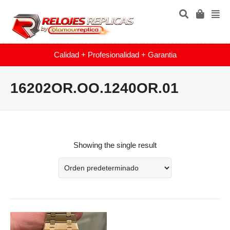
Calidad + Profesionalidad + Garantia
16202OR.OO.1240OR.01
Showing the single result