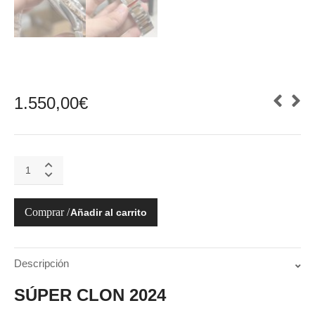
1.550,00
€
126331-
0009
DATEJUST
41MM
Añadir al carrito
SUNDUST
quantity
Descripción
SÚPER CLON 2024