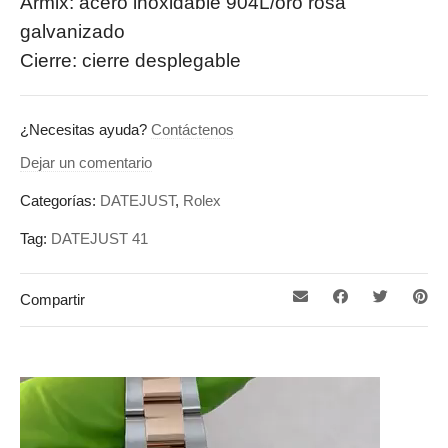
Armix: acero inoxidable 904L/oro rosa
galvanizado
Cierre: cierre desplegable
¿Necesitas ayuda?
Contáctenos
Dejar un comentario
Categorías:
DATEJUST
,
Rolex
Tag:
DATEJUST 41
Compartir
Reproductor
de
vídeo