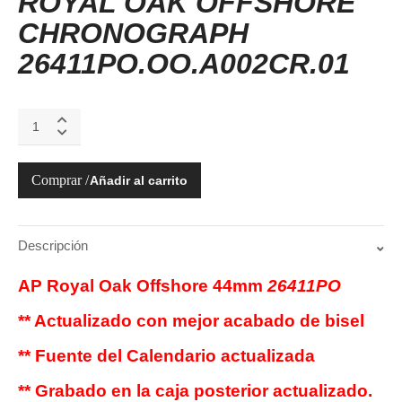
ROYAL OAK OFFSHORE
CHRONOGRAPH
26411PO.OO.A002CR.01
AUDEMARS
PIGUET
ROYAL
OAK
Añadir al carrito
OFFSHORE
CHRONOGRAPH
26411PO
quantity
Descripción
AP Royal Oak Offshore 44mm
26411PO
** Actualizado con mejor acabado de bisel
** Fuente del Calendario actualizada
** Grabado en la caja posterior actualizado.