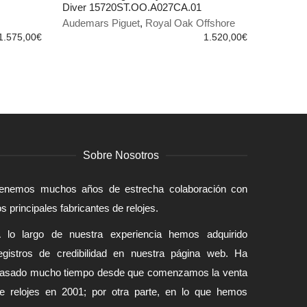
Diver 15720ST.OO.A027CA.01
AÑADIR AL CARRITO
Audemars Piguet
,
Royal Oak Offshore
1.575,00
€
1.520,00
€
Sobre Nosotros
enemos muchos años de estrecha colaboración con
os principales fabricantes de relojes.
 lo largo de nuestra experiencia hemos adquirido
egistros de credibilidad en nuestra página web. Ha
asado mucho tiempo desde que comenzamos la venta
e relojes en 2001; por otra parte, en lo que hemos