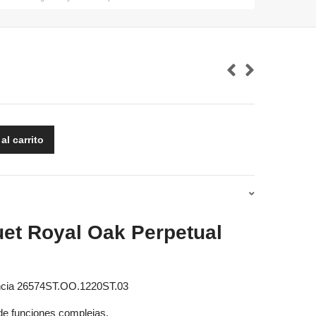
al carrito
et Royal Oak Perpetual
ncia 26574ST.OO.1220ST.03
 de funciones complejas.