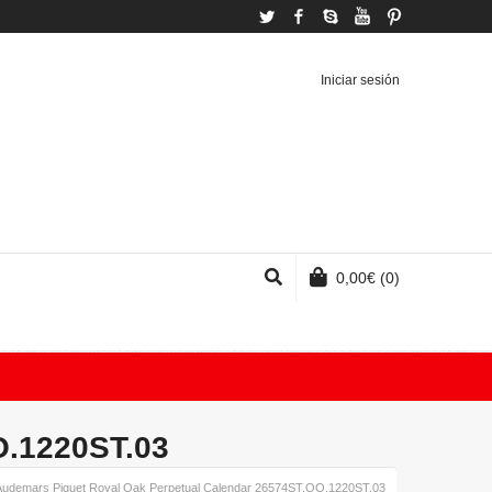
Twitter
Facebook
Skype
YouTube
Pinterest
Iniciar sesión
0,00
€
(0)
O.1220ST.03
Audemars Piguet Royal Oak Perpetual Calendar 26574ST.OO.1220ST.03