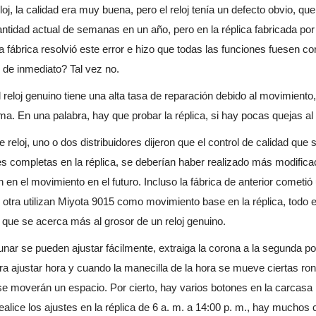
loj, la calidad era muy buena, pero el reloj tenía un defecto obvio, q
cantidad actual de semanas en un año, pero en la réplica fabricada por
a fábrica resolvió este error e hizo que todas las funciones fuesen c
o de inmediato? Tal vez no.
reloj genuino tiene una alta tasa de reparación debido al movimiento,
a. En una palabra, hay que probar la réplica, si hay pocas quejas a
eloj, uno o dos distribuidores dijeron que el control de calidad que s
s completas en la réplica, se deberían haber realizado más modifica
n el movimiento en el futuro. Incluso la fábrica de anterior cometió 
tra utilizan Miyota 9015 como movimiento base en la réplica, todo el
lo que se acerca más al grosor de un reloj genuino.
ar se pueden ajustar fácilmente, extraiga la corona a la segunda po
para ajustar hora y cuando la manecilla de la hora se mueve ciertas ro
e moverán un espacio. Por cierto, hay varios botones en la carcasa p
ealice los ajustes en la réplica de 6 a. m. a 14:00 p. m., hay muchos