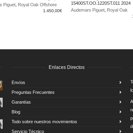
15400ST.OO.1220ST.011 2024
 Piguet
,
Royal Oak Offshore
 AL CARRITO
AÑADIR AL CARRITO
Audemars Piguet
,
Royal Oak
1.450,00
€
Enlaces Directos
T
Envíos
l
Preguntas Frecuentes
A
Garantías
r
Blog
p
Todo sobre nuestros movimientos
d
Servicio Técnico