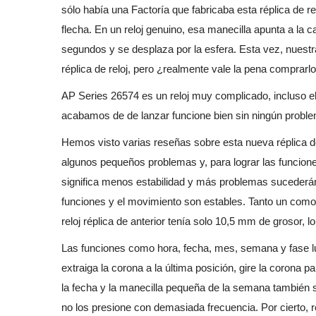
sólo había una Factoría que fabricaba esta réplica de re
flecha. En un reloj genuino, esa manecilla apunta a la 
segundos y se desplaza por la esfera. Esta vez, nuestr
réplica de reloj, pero ¿realmente vale la pena comprarl
AP Series 26574 es un reloj muy complicado, incluso el 
acabamos de de lanzar funcione bien sin ningún problem
Hemos visto varias reseñas sobre esta nueva réplica de r
algunos pequeños problemas y, para lograr las funcione
significa menos estabilidad y más problemas sucederán e
funciones y el movimiento son estables. Tanto un como o
reloj réplica de anterior tenía solo 10,5 mm de grosor, 
Las funciones como hora, fecha, mes, semana y fase lun
extraiga la corona a la última posición, gire la corona 
la fecha y la manecilla pequeña de la semana también s
no los presione con demasiada frecuencia. Por cierto, r