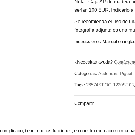
Nota : Caja AP de madera no 
serían 100 EUR. Indicarlo al
Se recomienda el uso de una
fotografía adjunta es una mue
Instrucciones-Manual en inglé
¿Necesitas ayuda?
Contácten
Categorías:
Audemars Piguet
,
Tags:
26574ST.OO.1220ST.03
Compartir
complicado, tiene muchas funciones, en nuestro mercado no muchas f