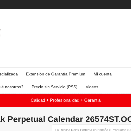
ecializada
Extensión de Garantía Premium
Mi cuenta
ué nosotros?
Precio sin Servicio (PSS)
Videos
Calidad + Profesionalidad + Garantia
k Perpetual Calendar 26574ST.O
La Replica Rolex Perfecta en España
>
Productos
>