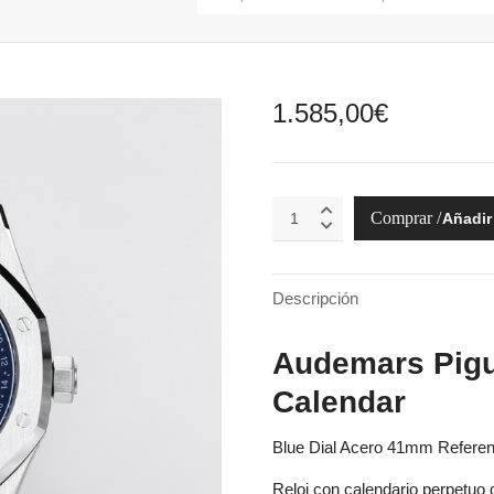
1.585,00
€
Audemars
Añadir 
Piguet
Royal
Oak
Perpetual
Descripción
Calendar
26574ST.OO.1220ST.03
Audemars Pigu
quantity
Calendar
Blue Dial Acero 41mm Refere
Reloj con calendario perpetuo