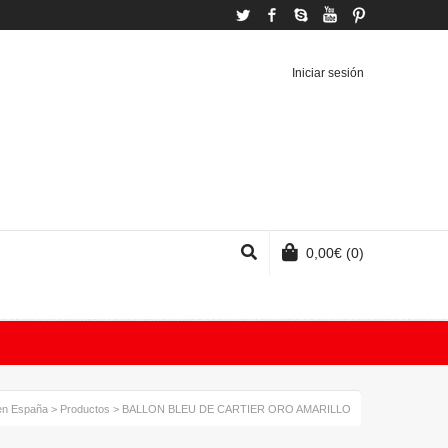
Twitter
Facebook
Skype
YouTube
Pinterest
Iniciar sesión
0,00
€
(0)
 en España
>
Productos
>
BALLON BLEU DE CARTIER ORO AMARILLO