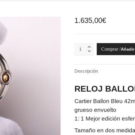
1.635,00
€
BALLON
Añadir 
BLEU
DE
CARTIER
ORO
Descripción
AMARILLO
quantity
RELOJ BALLO
Cartier Ballon Bleu 42
grueso envuelto
1: 1 Mejor edición esfe
Tamaño en dos medida