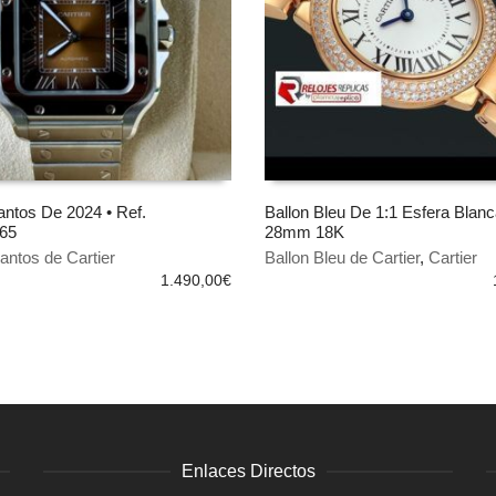
antos De 2024 • Ref.
Ballon Bleu De 1:1 Esfera Blan
65
28mm 18K
 AL CARRITO
AÑADIR AL CARRITO
antos de Cartier
Ballon Bleu de Cartier
,
Cartier
1.490,00
€
Enlaces Directos