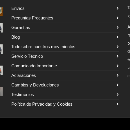
T
Envíos
l
Preguntas Frecuentes
A
Garantías
r
Blog
p
Todo sobre nuestros movimientos
d
Servicio Técnico
e
Comunicado Importante
l
Aclaraciones
c
Cambios y Devoluciones
Testimonios
Política de Privacidad y Cookies