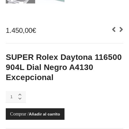
1.450,00
€
SUPER Rolex Daytona 116500
904L Dial Negro A4130
Excepcional
Daytona
116500
904L
Dial
Añadir al carrito
Negro
A4130
quantity