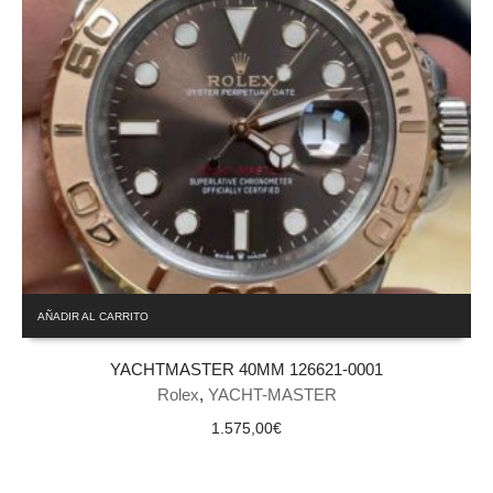
AÑADIR AL CARRITO
YACHTMASTER 40MM 126621-0001
Rolex
,
YACHT-MASTER
1.575,00
€