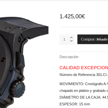
1.425,00
€
Hublot
Añadir 
Big
Bang
All
Black
Descripción
Blue
quantity
CALIDAD EXCEPCIO
Número de Referencia 301.C
MOVIMIENTO: Cronógrafo A-Val
chapado en platino y grabado 
DIÁMETRO DE LA CAJA: 44
ESPESOR: 15 mm