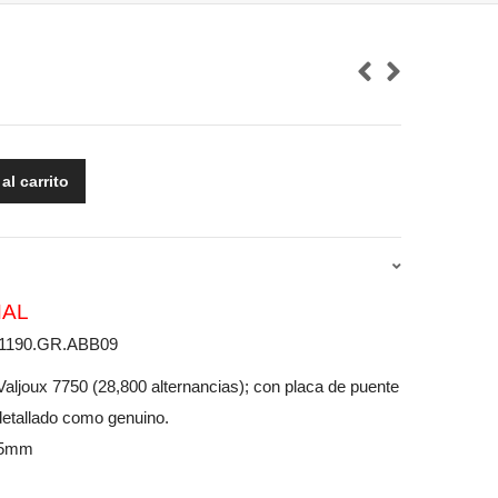
al carrito
NAL
I.1190.GR.ABB09
joux 7750 (28,800 alternancias); con placa de puente
detallado como genuino.
.5mm