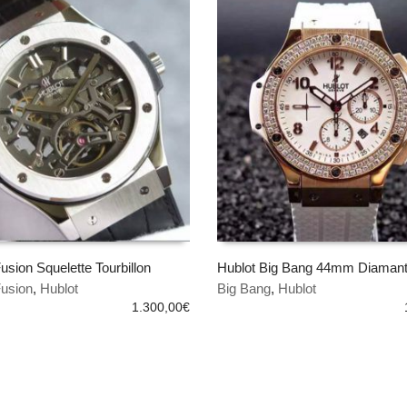
usion Squelette Tourbillon
Hublot Big Bang 44mm Diaman
Fusion
,
Hublot
Big Bang
,
Hublot
 AL CARRITO
AÑADIR AL CARRITO
1.300,00
€