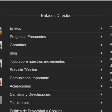
Enlaces Directos
T
Envíos
l
Preguntas Frecuentes
A
Garantías
r
Blog
p
Todo sobre nuestros movimientos
d
Servicio Técnico
e
Comunicado Importante
l
Aclaraciones
c
Cambios y Devoluciones
Testimonios
Política de Privacidad y Cookies