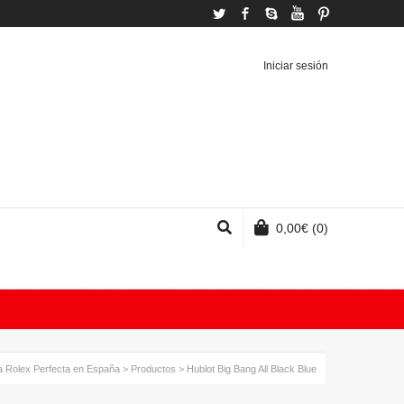
Twitter
Facebook
Skype
YouTube
Pinterest
Iniciar sesión
0,00
€
(0)
a Rolex Perfecta en España
>
Productos
>
Hublot Big Bang All Black Blue