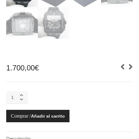
1.700,00
€
Hublot
Square
Bang
Unico
Añadir al carrito
Black
Magic
quantity
Descripción