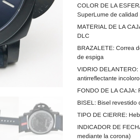
COLOR DE LA ESFERA: E
SuperLume de calidad 
MATERIAL DE LA CAJA: 
DLC
BRAZALETE: Correa de 
de espiga
VIDRIO DELANTERO: Cri
antirreflectante incolor
FONDO DE LA CAJA: Fo
BISEL: Bisel revestido
TIPO DE CIERRE: Hebill
INDICADOR DE FECHA: E
mediante la corona)