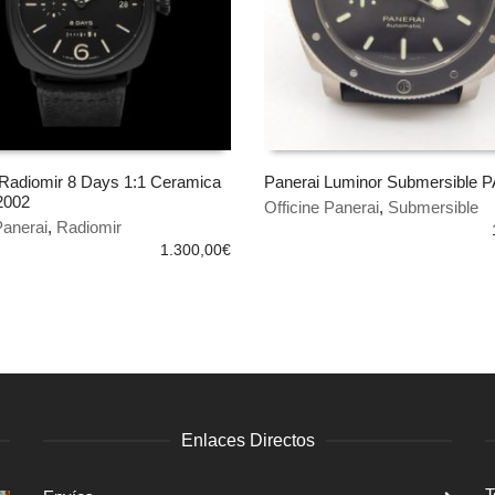
adiomir 8 Days 1:1 Ceramica
Panerai Luminor Submersible
2002
Officine Panerai
,
Submersible
 AL CARRITO
AÑADIR AL CARRITO
Panerai
,
Radiomir
1.300,00
€
Enlaces Directos
T