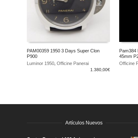
PAM00359 1950 3 Days Super Clon
Pam384 R
P900
45mm P
AÑADIR AL CARRITO
AÑADIR
Luminor 1950
,
Officine Panerai
Officine 
1.380,00
€
Artículos Nuevos