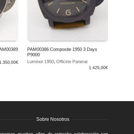
 PAM00389
PAM00386 Composite 1950 3 Days
P9000
AÑADIR AL CARRITO
Luminor 1950
,
Officine Panerai
1.350,00
€
1.425,00
€
Sobre Nosotros
enemos muchos años de estrecha colaboración con