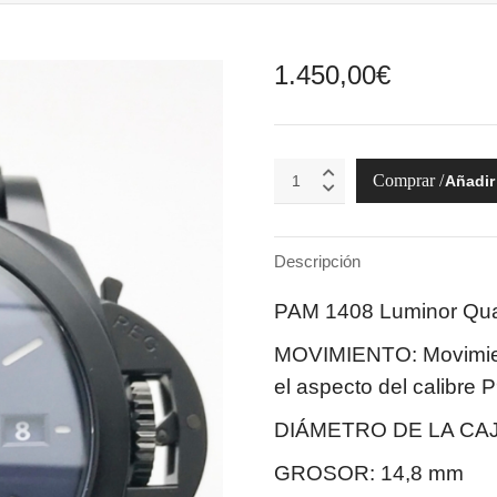
1.450,00
€
Luminor
Añadir 
Quaranta
Steel
DLC
Luna
Descripción
Rossa
quantity
PAM 1408 Luminor Qu
MOVIMIENTO: Movimien
el aspecto del calibre 
DIÁMETRO DE LA CAJ
GROSOR: 14,8 mm