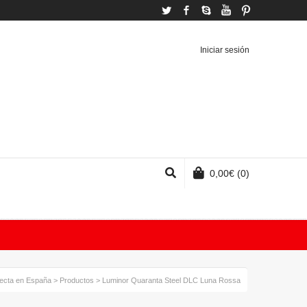
Twitter
Facebook
Skype
YouTube
Pinterest
Iniciar sesión
0,00
€
(0)
fecta en España
>
Productos
>
Luminor Quaranta Steel DLC Luna Rossa