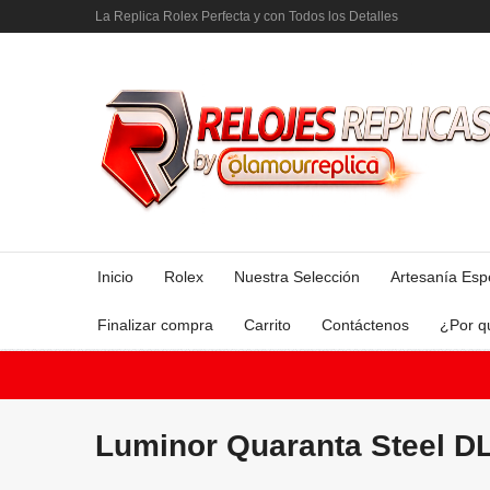
La Replica Rolex Perfecta y con Todos los Detalles
Inicio
Rolex
Nuestra Selección
Artesanía Esp
Finalizar compra
Carrito
Contáctenos
¿Por q
Luminor Quaranta Steel D