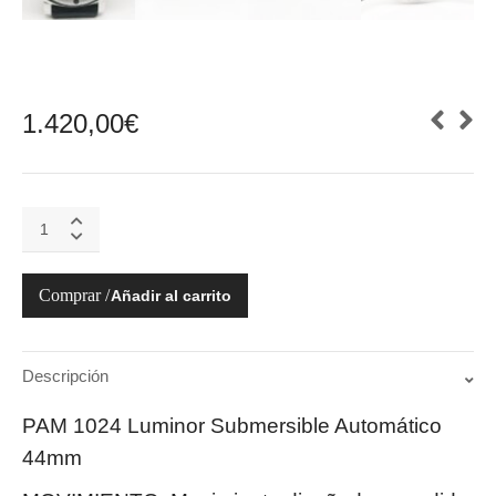
1.420,00
€
Luminor
Submersible
Automático
-
Añadir al carrito
PAM01024
quantity
Descripción
PAM 1024 Luminor Submersible Automático
44mm