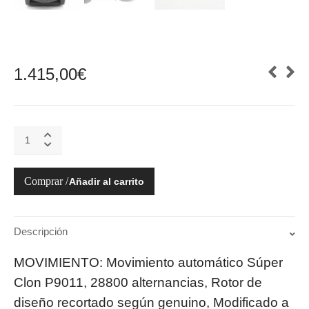
1.415,00
€
Panerai
Luminor
Submersible
Luna
Añadir al carrito
Rossa
47mm
Carbotech
PAM01039
Descripción
quantity
MOVIMIENTO: Movimiento automático Súper
Clon P9011, 28800 alternancias, Rotor de
diseño recortado según genuino, Modificado a