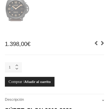
1.398,00
€
Luminor
Marina
1950
Carbotech
Añadir al carrito
3
Days
Automatic
PAM00661
Descripción
quantity