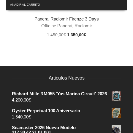
AÑADIR AL CARRITO
Panerai Radiomir Firenze 3 Days
Officine Panerai
,
Radiomir
El
El
1.450,00
€
1.350,00
€
precio
precio
original
actual
era:
es:
1.450,00€.
1.350,00€.
Artículos Nuevos
Richard Mille RM055 'Yas Marina Circuit' 2026
4.200,00
€
Oyster Perpetual 100 Aniversario
1.540,00
€
Seamaster 2026 Nuevo Modelo
217.30.42.21.01.001