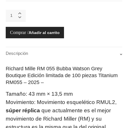
Richard
Mille
RM
055
Añadir al carrito
Bubba
Watson
Grey
Boutique
Descripción
Limited
Edition
Richard Mille RM 055 Bubba Watson Grey
quantity
Boutique Edición limitada de 100 piezas Titanium
RM055 – 2025 –
Tamaño: 43 mm × 13,5 mm
Movimiento: Movimiento esquelético RMUL2,
súper réplica
que actualmente es el mejor
movimiento de Richard Miller (RM) y su
estructura es la misma que la del original.