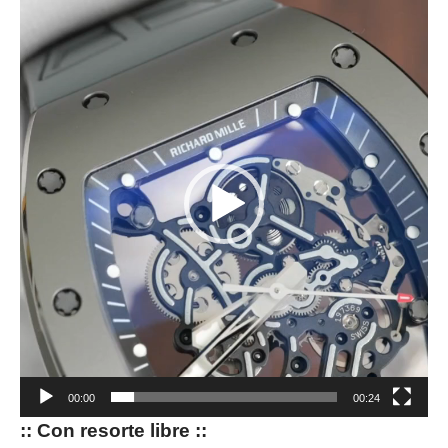
Reproductor
de
vídeo
00:00
00:24
:: Con resorte libre ::