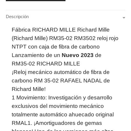
NTPT
con
caja
Descripción
de
fibra
Fábrica RICHARD MILLE Richard Mille
de
(Richard Mille) RM35-02 RM3502 reloj rojo
carbono
quantity
NTPT con caja de fibra de carbono
Lanzamiento de un
Nuevo 2023
de
RM35-02 RICHARD MILLE
¡Reloj mecánico automático de fibra de
carbono RM 35-02 RAFAEL NADAL de
Richard Mille!
1 Movimiento: Investigación y desarrollo
exclusivos del movimiento mecánico
totalmente automático ahuecado original
RMAL1. ¡Amortiguadores de gemas