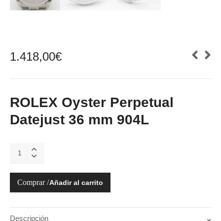
1.418,00
€
ROLEX Oyster Perpetual
Datejust 36 mm 904L
ROLEX
Oyster
Perpetual
Datejust
Añadir al carrito
36
mm
116200
Blanco
Descripción