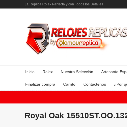
La Replica Rolex Perfecta y con Todos los Detalles
Inicio
Rolex
Nuestra Selección
Artesanía Esp
Finalizar compra
Carrito
Contáctenos
¿Por q
Royal Oak 15510ST.OO.13