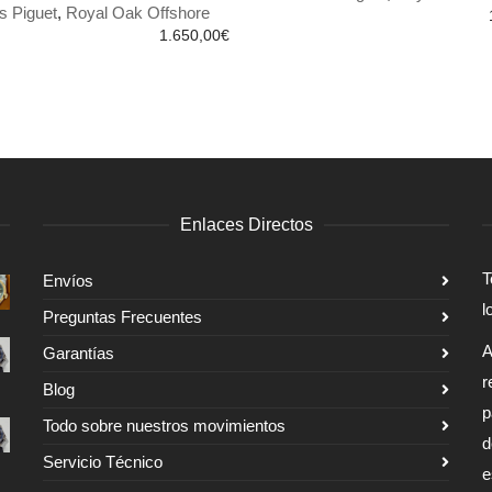
 AL CARRITO
AÑADIR AL CARRITO
 Piguet
,
Royal Oak Offshore
1.650,00
€
Enlaces Directos
T
Envíos
l
Preguntas Frecuentes
A
Garantías
r
Blog
p
Todo sobre nuestros movimientos
d
Servicio Técnico
e