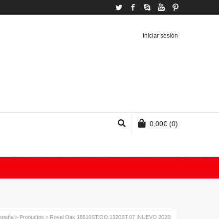
Twitter
Facebook
Skype
YouTube
Pinterest
Iniciar sesión
0,00
€
(0)
España
>
Productos
>
Royal Oak 15510ST.OO.1320ST.07 |NUEVO 2025|