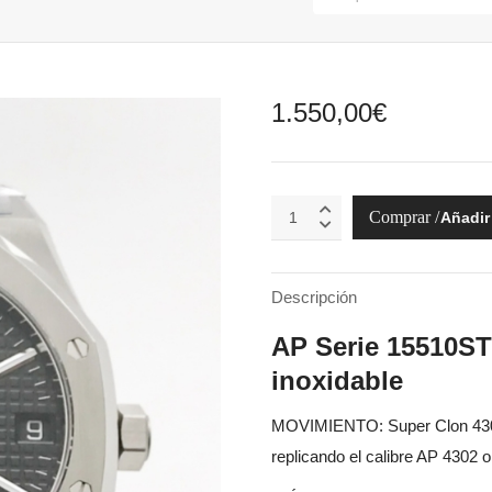
1.550,00
€
Royal
Añadir 
Oak
15510ST.OO.1320ST.07
|NUEVO
2025|
Descripción
quantity
AP Serie 15510S
inoxidable
MOVIMIENTO: Super Clon 4302
replicando el calibre AP 4302 or