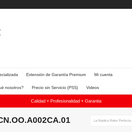
ecializada
Extensión de Garantía Premium
Mi cuenta
ué nosotros?
Precio sin Servicio (PSS)
Videos
Calidad + Profesionalidad + Garantia
0CN.OO.A002CA.01
La Replica Rolex Perfecta