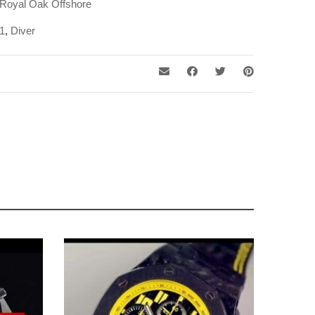
Royal Oak Offshore
1
,
Diver