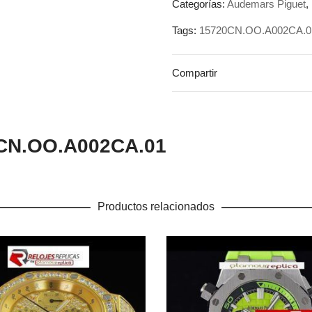
Categorías:
Audemars Piguet
,
Tags:
15720CN.OO.A002CA.0
Compartir
0CN.OO.A002CA.01
Productos relacionados