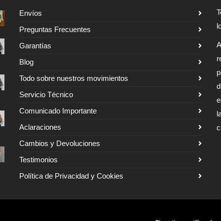
T
Envíos
l
Preguntas Frecuentes
A
Garantías
r
Blog
p
Todo sobre nuestros movimientos
d
Servicio Técnico
e
Comunicado Importante
l
Aclaraciones
c
Cambios y Devoluciones
Testimonios
Política de Privacidad y Cookies