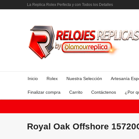
La Replica Rolex Perfecta y con Todos los Detalles
Inicio
Rolex
Nuestra Selección
Artesanía Esp
Finalizar compra
Carrito
Contáctenos
¿Por q
Royal Oak Offshore 1572