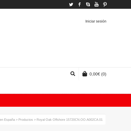
Twitter
Facebook
Skype
YouTube
Pinterest
Iniciar sesión
0,00
€
(0)
 en España
>
Productos
>
Royal Oak Offshore 15720CN.OO.A002CA.01