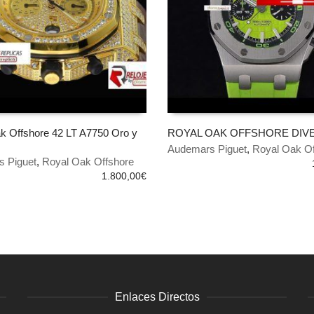
k Offshore 42 LT A7750 Oro y
ROYAL OAK OFFSHORE DIV
Audemars Piguet
,
Royal Oak Of
 AL CARRITO
AÑADIR AL CARRITO
 Piguet
,
Royal Oak Offshore
1.800,00
€
Enlaces Directos