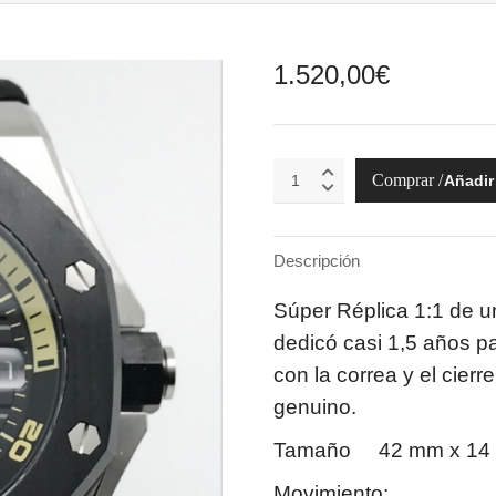
1.520,00
€
Royal
Añadir 
Oak
Offshore
15720CN.OO.A002CA.01
quantity
Descripción
Súper Réplica 1:1 de un
dedicó casi 1,5 años pa
con la correa y el cier
genuino.
Tamaño 42 mm x 14
Movimiento: