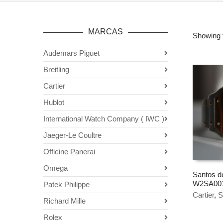
MARCAS
Showing t
Audemars Piguet
Breitling
Cartier
Hublot
International Watch Company ( IWC )
Jaeger-Le Coultre
Officine Panerai
Omega
Santos d
W2SA00
Patek Philippe
AÑADIR
Cartier
,
S
Richard Mille
Rolex