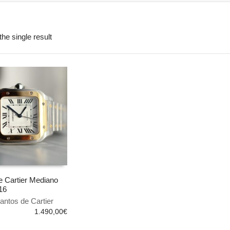
he single result
e Cartier Mediano
16
 AL CARRITO
antos de Cartier
1.490,00
€