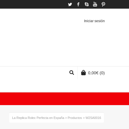
Twitter
Facebook
Skype
YouTube
Pinterest
Iniciar sesión
0,00
€
(0)
La Replica Rolex Perfecta en España
>
Productos
>
W2SA0016