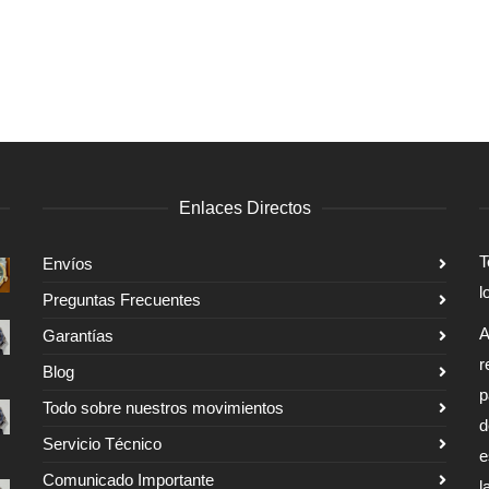
Enlaces Directos
T
Envíos
l
Preguntas Frecuentes
A
Garantías
r
Blog
p
Todo sobre nuestros movimientos
d
Servicio Técnico
e
Comunicado Importante
l