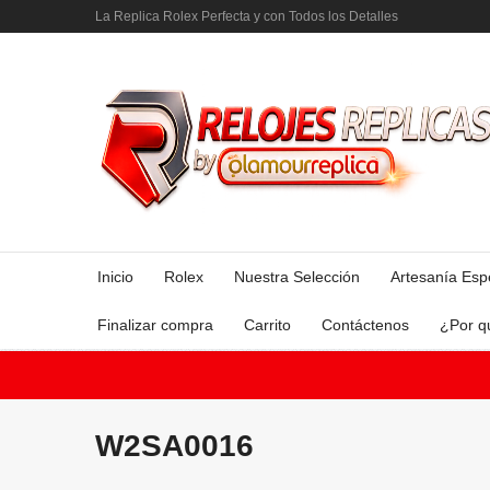
La Replica Rolex Perfecta y con Todos los Detalles
Inicio
Rolex
Nuestra Selección
Artesanía Esp
Finalizar compra
Carrito
Contáctenos
¿Por q
W2SA0016