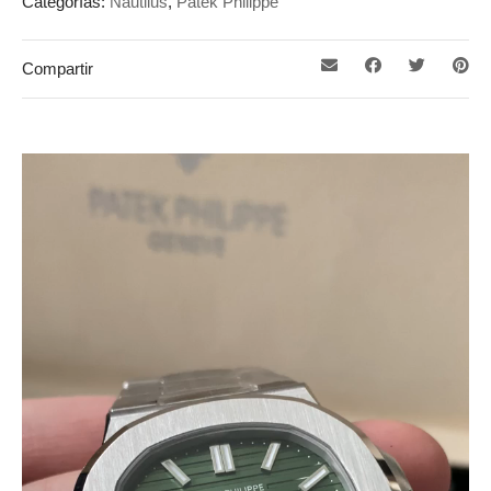
Categorías:
Nautilus
,
Patek Philippe
Compartir
Reproductor
de
vídeo