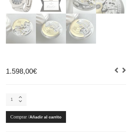
1.598,00
€
NAUTILUS
5711/1A-
001
ACERO
Añadir al carrito
DIAL
AZUL
quantity