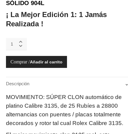
SÓLIDO 904L
¡ La Mejor Edición 1: 1 Jamás
Realizada !
116610LN
2019
SUBMARINER
DATE
Añadir al carrito
904L
SÚPER
CLON
3135
Descripción
quantity
MOVIMIENTO: SÚPER CLON automático de
platino Calibre 3135, de 25 Rubíes a 28800
alternancias con puentes / placas totalmente
decorados y rotor tal cual Rolex Calibre 3135.