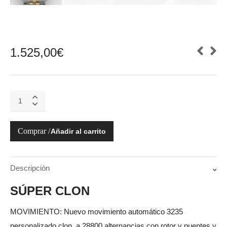
1.525,00
€
126233-
0015
DATEJUST
36
Añadir al carrito
quantity
Descripción
SÚPER CLON
MOVIMIENTO: Nuevo movimiento automático 3235
personalizado clon, a 28800 alternancias con rotor y puentes y