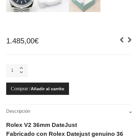
1.485,00
€
126234-
0049
DATEJUST
36MM
Añadir al carrito
quantity
Descripción
Rolex V2 36mm DateJust
Fabricado con Rolex Datejust genuino 36