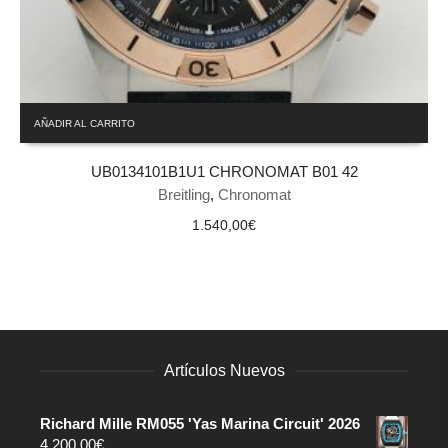
AÑADIR AL CARRITO
UB0134101B1U1 CHRONOMAT B01 42
Breitling
,
Chronomat
1.540,00
€
Artículos Nuevos
Richard Mille RM055 'Yas Marina Circuit' 2026
4.200,00
€