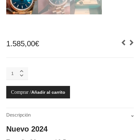
1.585,00
€
128235-
0085
Day-
Date
Añadir al carrito
36mm
azul-
verde
quantity
Descripción
Nuevo 2024